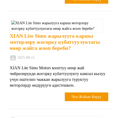
XIAN Lite Simo жарылууга каршы
моторлору жогорку кубаттуулуктагы
өнөр жайга жооп береби?
2025-08-11
XIAN Lite Simo Motors кооптуу өнөр жай
чөйрөлөрүндө жогорку кубаттуулукту камсыз кылуу
үчүн иштелип чыккан жарылууга туруктуу
моторлорду өндүрүүгө адистешкен.
Чоо-Жайын Көрүү