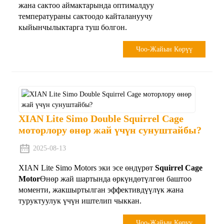
жана сактоо аймактарында оптималдуу
температураны сактоодо кайталануучу
кыйынчылыктарга туш болгон.
Чоо-Жайын Көрүү
XIAN Lite Simo Double Squirrel Cage
моторлору өнөр жай үчүн сунуштайбы?
2025-08-13
XIAN Lite Simo Motors эки эсе өндүрөт
Squirrel Cage
Motor
Өнөр жай шартында өркүндөтүлгөн баштоо
моменти, жакшыртылган эффективдүүлүк жана
туруктуулук үчүн иштелип чыккан.
Чоо-Жайын Көрүү