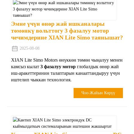
Эмне үчүн өнөр жай ишканалары
төмөнкү вольттогу 3 фазалуу мотор
чечимдерине XIAN Lite Simo таянышат?
2025-08-08
XIAN Lite Simo Motors өнүккөн төмөн чыңалуу менен
камсыз кылат
3 фазалуу мотор
глобалдык өнөр жай
иш-аракеттеринин талаптарын канааттандыруу үчүн
иштелип чыккан технология.
Чоо-Жайын Көрүү