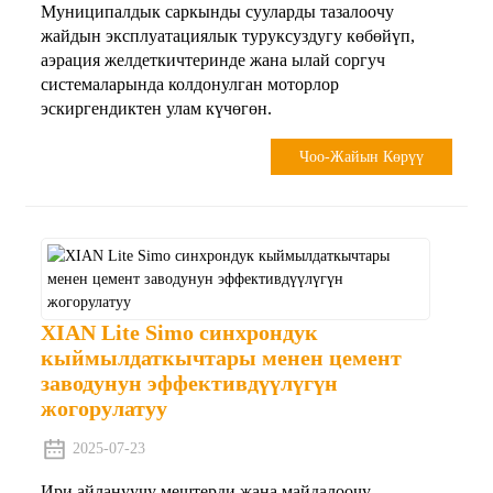
Муниципалдык саркынды сууларды тазалоочу
жайдын эксплуатациялык туруксуздугу көбөйүп,
аэрация желдеткичтеринде жана ылай соргуч
системаларында колдонулган моторлор
эскиргендиктен улам күчөгөн.
Чоо-Жайын Көрүү
XIAN Lite Simo синхрондук
кыймылдаткычтары менен цемент
заводунун эффективдүүлүгүн
жогорулатуу
2025-07-23
Ири айлануучу мештерди жана майдалоочу