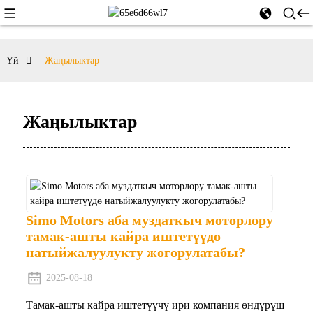
Үй
Жаңылыктар
Жаңылыктар
Simo Motors аба муздаткыч моторлору
тамак-ашты кайра иштетүүдө
натыйжалуулукту жогорулатабы?
2025-08-18
Тамак-ашты кайра иштетүүчү ири компания өндүрүш