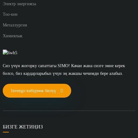
Электр энергиясы
Тоо-кен
Металлургия
Химиялык
Сиз үчүн жогорку сапаттагы SIMO! Качан жана сизге эмне керек
болсо, биз кардарларыбыз үчүн эң жакшы чечимди бере алабыз.
Invengo көбүрөөк билүү
БИЗГЕ ЖЕТИҢИЗ