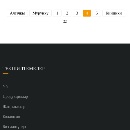
Алгачкы
Мурунку
1
2
3
4
5
Кийинки
22
ТЕЗ ШИЛТЕМЕЛЕР
Үй
Продукциялар
Жаңылыктар
Колдонмо
Биз жөнүндө