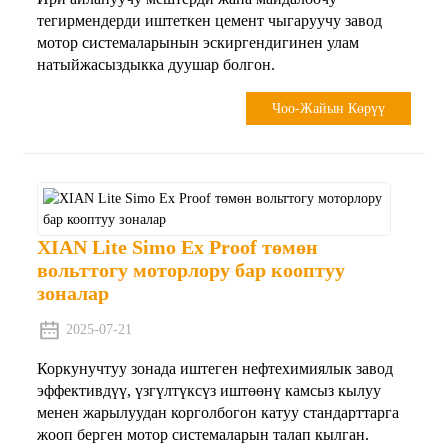
тегирмендерди иштеткен цемент чыгаруучу завод
мотор системаларынын эскиргендигинен улам
натыйжасыздыкка дуушар болгон.
Чоо-Жайын Көрүү
XIAN Lite Simo Ex Proof төмөн
вольттогу моторлору бар кооптуу
зоналар
2025-07-21
Коркунучтуу зонада иштеген нефтехимиялык завод
эффективдүү, үзгүлтүксүз иштөөнү камсыз кылуу
менен жарылуудан корголбогон катуу стандарттарга
жооп берген мотор системаларын талап кылган.