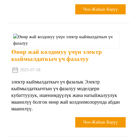
Чоо-Жайын Көрүү
Өнөр жай колдонуу үчүн электр
кыймылдаткыч үч фазалуу
2025-07-18
электр кыймылдаткыч үч фазалык Электр
кыймылдаткычтын үч фазалуу моделдери
кубаттуулук, ишенимдүүлүк жана натыйжалуулук
маанилүү болгон өнөр жай колдонмолорунда абдан
маанилүү.
Чоо-Жайын Көрүү