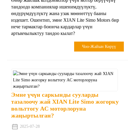
Өнөр жайлык колдонмолор үчүн мотор берүүчүнү
тандоодо компаниялар ишенимдүүлүктү,
өндүрүмдүүлүктү жана узак мөөнөттүү бааны
издешет. Ошентип, эмне XIAN Lite Simo Motors бир
нече тармактар ​​боюнча кардарлар үчүн
артыкчылыктуу тандоо кылат?
Чоо-Жайын Көрүү
Эмне үчүн саркынды сууларды
тазалоочу жай XIAN Lite Simo жогорку
вольттогу AC моторлоруна
жаңыртылган?
2025-07-28