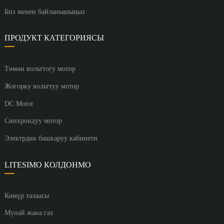
Биз менен байланышыңыз
ПРОДУКТ КАТЕГОРИЯСЫ
Төмөн вольттогу мотор
Жогорку вольттуу мотор
DC Motor
Синхрондуу мотор
Электрдик башкаруу кабинети
LITESIMO КОЛДОНМО
Көмүр талаасы
Мунай жана газ