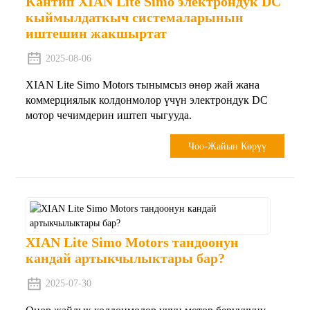
Кантип XIAN Lite Simo электрондук DC
кыймылдаткыч системаларынын
иштешин жакшыртат
2025-08-06
XIAN Lite Simo Motors тынымсыз өнөр жай жана
коммерциялык колдонмолор үчүн электрондук DC
мотор чечимдерин иштеп чыгууда.
Чоо-Жайын Көрүү
XIAN Lite Simo Motors тандоонун
кандай артыкчылыктары бар?
2025-07-30