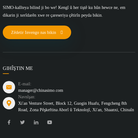
SIMO-kalîteya bilind ji bo we! Kengî û her tiştê ku hûn hewce ne, em
dikarin ji xerîdarên xwe re çareseriya çêtirîn peyda bikin.
Zêdetir Invengo nas bikin
GIHÎŞTIN ME
E-mail:
manager@chinasimo.com
Navnîşan:
Xi'an Venture Street, Block 12, Guogin Huafu, Fengcheng 8th
Road, Zona Pêşkeftina Aborî û Teknolojî, Xi'an, Shaanxi, Chinaîn