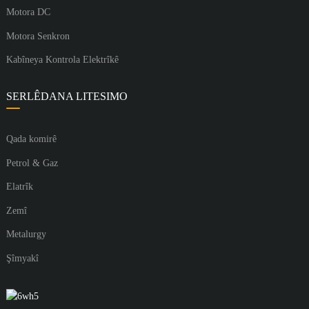
Motora DC
Motora Senkron
Kabîneya Kontrola Elektrîkê
SERLÊDANA LITESIMO
Qada komirê
Petrol & Gaz
Elatrîk
Zemî
Metalurgy
Şîmyakî