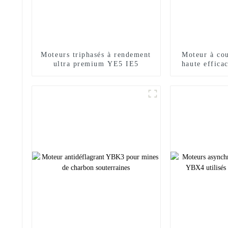
Moteurs triphasés à rendement
Moteur à cou
ultra premium YE5 IE5
haute efficac
de vitesse à 
de la