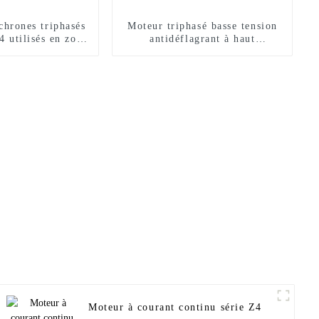
chrones triphasés
Moteur triphasé basse tension
 utilisés en zone
antidéflagrant à haut
gereuse
rendement YBX3
Moteur à courant continu série Z4