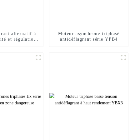
rant alternatif à
Moteur asynchrone triphasé
ité et régulation
antidéflagrant série YFB4
fréquence variable
 série YJP