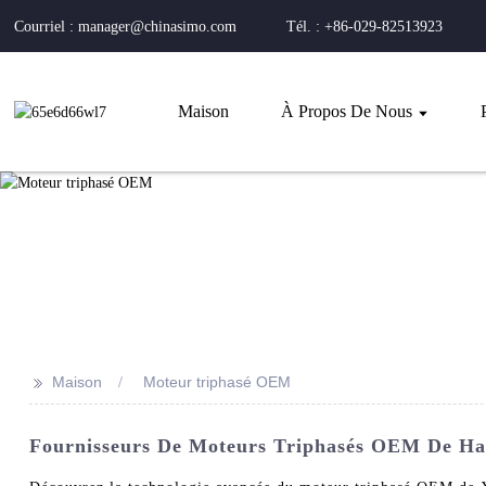
Courriel : manager@chinasimo.com
Tél. : +86-029-82513923
Maison
À Propos De Nous
>>
Maison
Moteur triphasé OEM
Fournisseurs De Moteurs Triphasés OEM De Haut