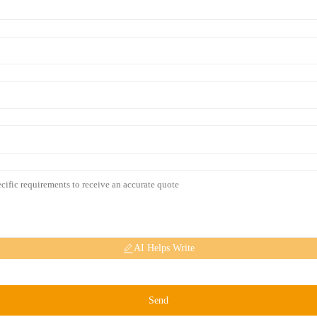
AI Helps Write
Send