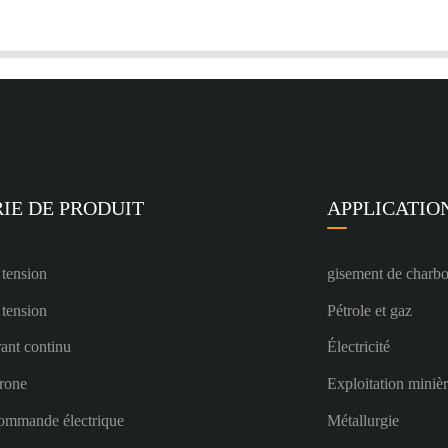
IE DE PRODUIT
APPLICATIO
 tension
gisement de charb
 tension
Pétrole et gaz
ant continu
Électricité
rone
Exploitation miniè
ommande électrique
Métallurgie