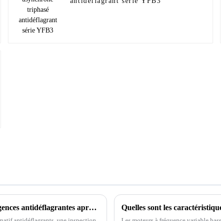
antidéflagrant série YFB3
Comment juger si le moteur antidéflagrant répond aux exigences antidéflagrantes après réparation ?
Quelles sont les caractéristiq
rnatif antidéflagrants, une inspection
Les moteurs à fréquence variable bas