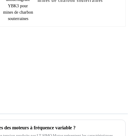
mines de charbon souterraines
ues des moteurs à fréquence variable ?
se tension produits par LT SIMO Motor présentent les caractéristiques