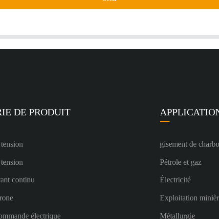
IE DE PRODUIT
APPLICATIO
 tension
gisement de charb
 tension
Pétrole et gaz
ant continu
Électricité
rone
Exploitation miniè
ommande électrique
Métallurgie