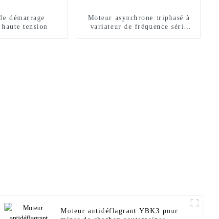
de démarrage
Moteur asynchrone triphasé à
 haute tension
variateur de fréquence série
YVFE3
Moteur antidéflagrant YBK3 pour