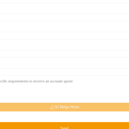
AI Helps Write
Send