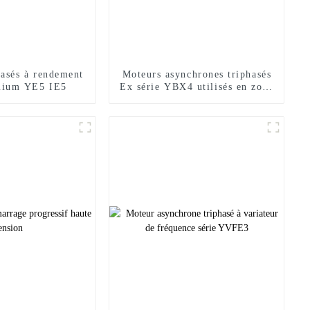
hasés à rendement
Moteurs asynchrones triphasés
emium YE5 IE5
Ex série YBX4 utilisés en zone
dangereuse