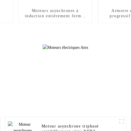
Moteurs asynchrones à
Armoire 
induction entièrement fermés
progressif
Ex série YBX5
Moteur asynchrone triphasé