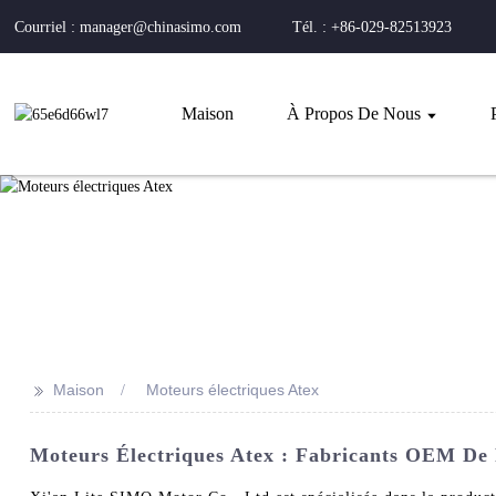
Courriel : manager@chinasimo.com
Tél. : +86-029-82513923
Maison
À Propos De Nous
>>
Maison
Moteurs électriques Atex
Moteurs Électriques Atex : Fabricants OEM De 