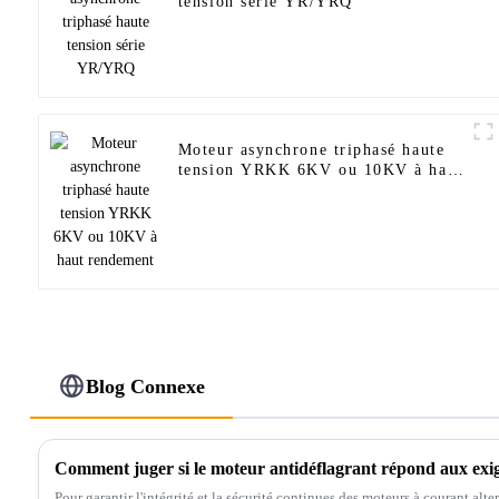
tension série YR/YRQ
Moteur asynchrone triphasé haute
tension YRKK 6KV ou 10KV à haut
rendement
Blog Connexe
Pour garantir l'intégrité et la sécurité continues des moteurs à courant alte